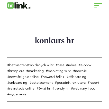
Otwór
menu
konkurs hr
bezpieczeństwo danych w hr
case studies
e-book
hrwspiera
marketing
marketing w hr
nowości
nowości goldenline
nowości hrlink
offboarding
onboarding
outplacement
poradnik rekrutera
raport
rekrutacja online
świat hr
trendy hr
webinary i vod
wydarzenia