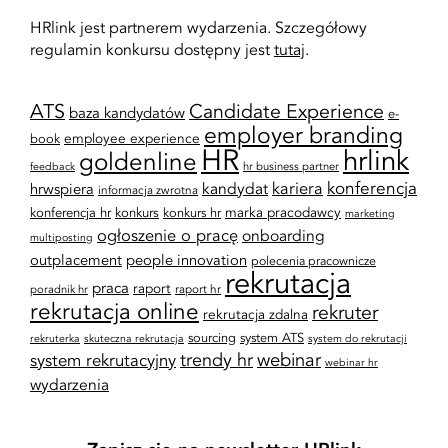
HRlink jest partnerem wydarzenia. Szczegółowy
regulamin konkursu dostępny jest
tutaj
.
ATS
Candidate Experience
baza kandydatów
e-
employer branding
employee experience
book
HR
hrlink
goldenline
feedback
hr business partner
kariera
konferencja
kandydat
hrwspiera
informacja zwrotna
marka pracodawcy
konferencja hr
konkurs
konkurs hr
marketing
ogłoszenie o pracę
onboarding
multiposting
outplacement
people innovation
polecenia pracownicze
rekrutacja
praca
raport
raport hr
poradnik hr
rekrutacja online
rekruter
rekrutacja zdalna
sourcing
system ATS
rekruterka
skuteczna rekrutacja
system do rekrutacji
trendy hr
webinar
system rekrutacyjny
webinar hr
wydarzenia